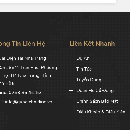
ông Tin Liên Hệ
Liên Kết Nhanh
ại Diện Tại Nha Trang
Dự Án
Chỉ:
86/4 Trần Phú, Phường.
Tin Tức
Thọ, TP. Nha Trang, Tỉnh.
Tuyển Dụng
nh Hòa
Quan Hệ Cổ Đông
ine:
0258.3525253
Chính Sách Bảo Mật
l:
info@quocteholding.vn
Điều Khoản & Điều Kiện