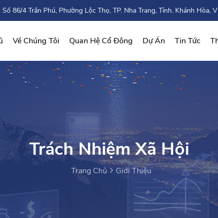
Số 86/4 Trần Phú, Phường Lộc Thọ, TP. Nha Trang, Tỉnh. Khánh Hòa, V
ủ
Về Chúng Tôi
Quan Hệ Cổ Đông
Dự Án
Tin Tức
Th
Trách Nhiệm Xã Hội
Trang Chủ
Giới Thiệu