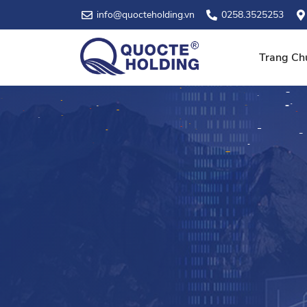
info@quocteholding.vn
0258.3525253
Trang Ch